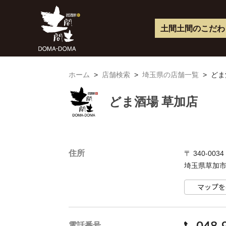
く
つ
ろ
土間土間のこだわ
ぎ
空
間
居
酒
家
土
ホーム
>
店舗検索
>
埼玉県の店舗一覧
>
どま
間
土
間
どま酒場 草加店
住所
〒 340-0034
埼玉県草加市
マップを
048-
電話番号