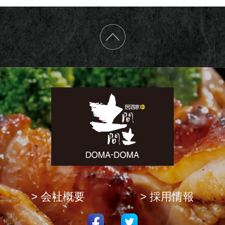
TOP
く
つ
ろ
ぎ
空
間
居
酒
家
土
間
土
間
> 会社概要
> 採用情報
Facebook
Twitter