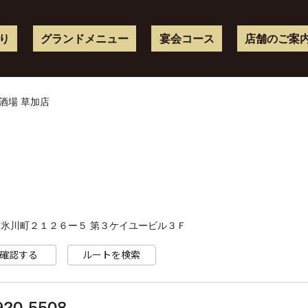
り
グランドメニュー
宴会コース
店舗のご案
酒場 草加店
氷川町２１２６ー５ 第３ケイユービル３Ｆ
確認する
ルートを検索
920-5508