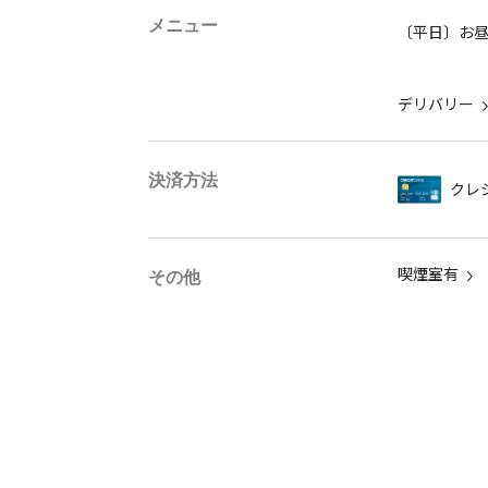
メニュー
〔平日〕お
デリバリー
決済方法
クレ
喫煙室有
その他