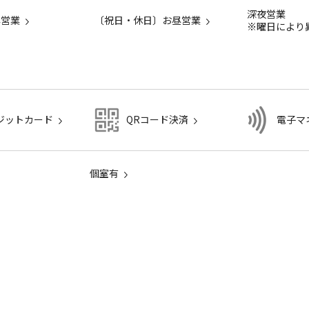
深夜営業
昼営業
〔祝日・休日〕お昼営業
※曜日により
ジットカード
QRコード決済
電子マ
個室有