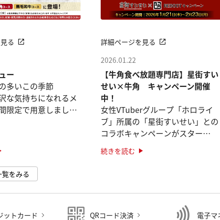
を見る
詳細ページを見る
2026.01.22
ュー
【牛角食べ放題専門店】星街すい
の多いこの季節
せい×牛角 キャンペーン開催
沢な気持ちになれるメ
中！
間限定で用意しました
女性VTuberグループ「ホロライ
ブ」所属の「星街すいせい」との
ス」「黒毛和牛コー
コラボキャンペーンがスター
です。
ト！！
続きを読む
なぎ「うなぎの石焼ビ
オリジナルピックがついた限定メ
一覧をみる
ニューが登場！
石焼ビビン ···
「星街すいせいセレクト盛り」
さらに！オリジナルステッ ···
ジットカード
QRコード決済
電子マ