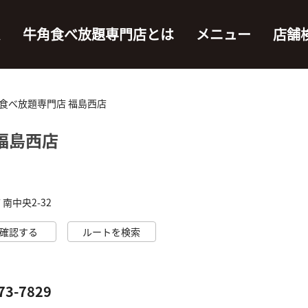
ム
牛角食べ放題専門店とは
メニュー
店舗
食べ放題専門店 福島西店
福島西店
南中央2-32
確認する
ルートを検索
73-7829