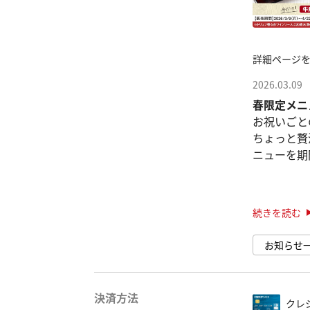
詳細ページ
2026.03.09
春限定メニ
お祝いごと
ちょっと贅
ニューを期
✨
「牛角コー
ス」が対象
続きを読む
●焼肉×う
お知らせ
ビンバ」
焼肉の定番、
決済方法
クレ