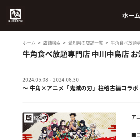
ホー
ホーム
>
店舗検索
>
愛知県の店舗一覧
>
牛角食べ放題専
牛角食べ放題専門店 中川中島店 
2024.05.08 - 2024.06.30
～ 牛角×アニメ「鬼滅の刃」柱稽古編コラボ 
ア
■