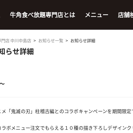
ム
牛角食べ放題専門店とは
メニュー
店舗
門店 中川中島店
>
お知らせ一覧
>
お知らせ詳細
お知らせ詳細
～
ニメ「鬼滅の刃」柱稽古編とのコラボキャンペーンを期間限定
コラボメニュー注文でもらえる１０種の描き下ろしデザインク