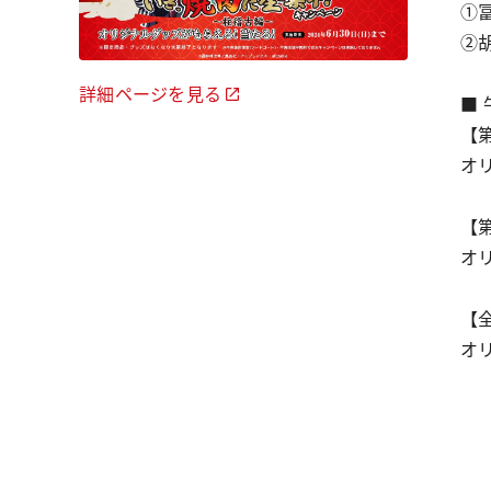
①
②
詳細ページを見る
■
【第
オ
【第
オ
【全
オ