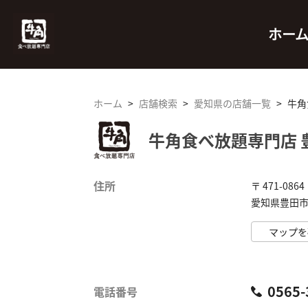
ホー
ホーム
>
店舗検索
>
愛知県の店舗一覧
>
牛角
牛角食べ放題専門店 
住所
〒 471-0864
愛知県豊田市 
マップを
0565-
電話番号