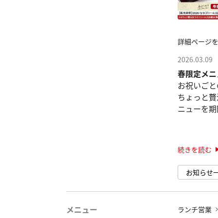
詳細ページ
2026.03.09
春限定メニ
お祝いごと
ちょっと贅
ニューを期
✨
「牛角コー
ス」が対象
続きを読む
●焼肉×う
お知らせ
ビンバ」
焼肉の定番、
メニュー
ランチ営業