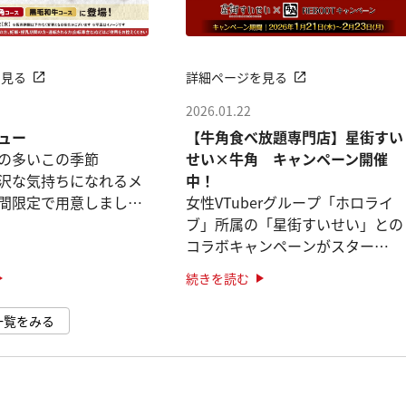
を見る
詳細ページを見る
2026.01.22
ュー
【牛角食べ放題専門店】星街すい
の多いこの季節
せい×牛角 キャンペーン開催
沢な気持ちになれるメ
中！
間限定で用意しました
女性VTuberグループ「ホロライ
ブ」所属の「星街すいせい」との
ス」「黒毛和牛コー
コラボキャンペーンがスター
です。
ト！！
続きを読む
なぎ「うなぎの石焼ビ
オリジナルピックがついた限定メ
一覧をみる
ニューが登場！
石焼ビビン ···
「星街すいせいセレクト盛り」
さらに！オリジナルステッ ···