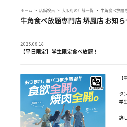
ホーム
>
店舗検索
>
大阪府の店舗一覧
>
牛角食べ放題専
牛角食べ放題専門店 堺鳳店 お知ら
2025.08.18
【平日限定】学生限定食べ放題！
【
タ
学
詳