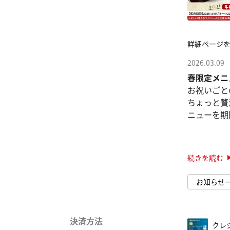
詳細ページ
2026.03.09
春限定メニ
お祝いごと
ちょっと贅
ニューを期
✨
「牛角コー
ス」が対象
続きを読む
●焼肉×う
お知らせ
ビンバ」
焼肉の定番、
決済方法
クレ