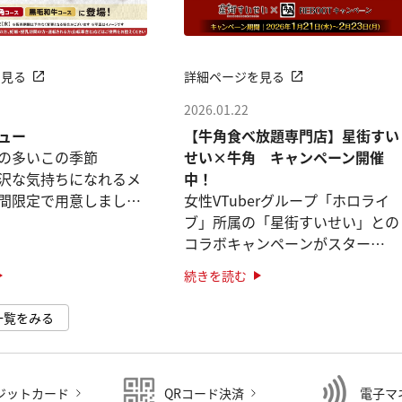
を見る
詳細ページを見る
2026.01.22
ュー
【牛角食べ放題専門店】星街すい
の多いこの季節
せい×牛角 キャンペーン開催
沢な気持ちになれるメ
中！
間限定で用意しました
女性VTuberグループ「ホロライ
ブ」所属の「星街すいせい」との
ス」「黒毛和牛コー
コラボキャンペーンがスター
です。
ト！！
続きを読む
なぎ「うなぎの石焼ビ
オリジナルピックがついた限定メ
一覧をみる
ニューが登場！
石焼ビビン ···
「星街すいせいセレクト盛り」
さらに！オリジナルステッ ···
ジットカード
QRコード決済
電子マ