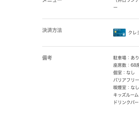
メニュー
〔休日ラン
ー
決済方法
クレ
備考
駐車場：あ
座席数：68
個室：なし
バリアフリ
喫煙室：な
キッズルーム
ドリンクバー