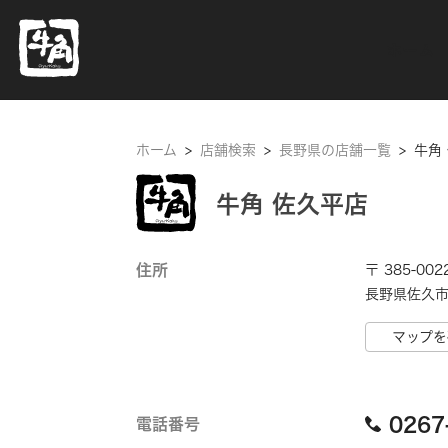
ホーム
ホーム
>
店舗検索
>
長野県の店舗一覧
>
牛角
牛角 佐久平店
住所
〒 385-002
長野県佐久市 
マップを
0267
電話番号