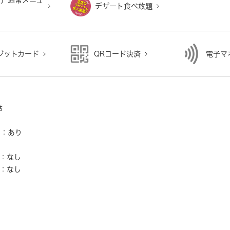
チ〕通常メニュ
デザート食べ放題
ジットカード
QRコード決済
電子マ
り
席
ー：あり
し
：なし
：なし