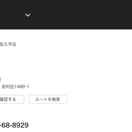
メニュー
店舗検索
お知らせ
公式アプリ
世
 佐久平店
2
岩村田1489ｰ1
確認する
ルートを検索
-68-8929