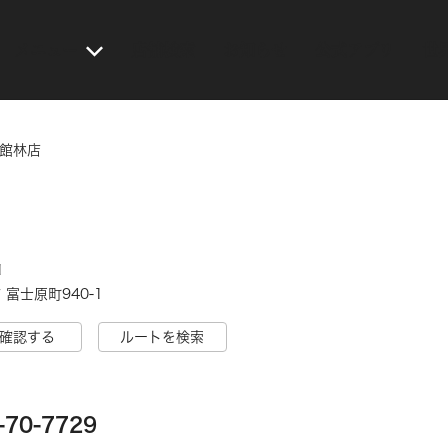
メニュー
店舗検索
お知らせ
公式アプリ
世
 館林店
1
富士原町940-1
確認する
ルートを検索
-70-7729