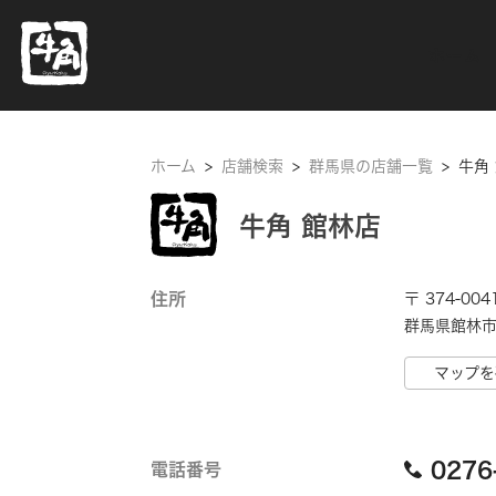
ホーム
ホーム
>
店舗検索
>
群馬県の店舗一覧
>
牛角
牛角 館林店
住所
〒 374-004
群馬県館林市 
マップを
0276
電話番号