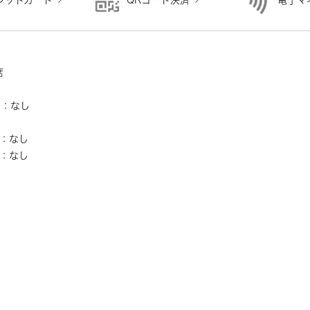
ジットカード
QRコード決済
電子マ
り
席
ー：なし
し
：なし
：なし