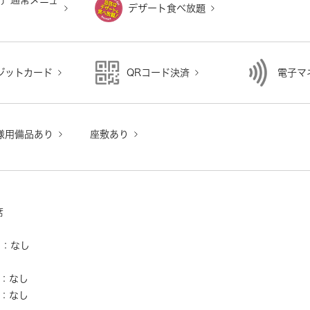
チ〕通常メニュ
デザート食べ放題
ジットカード
QRコード決済
電子マ
様用備品あり
座敷あり
し
席
ー：なし
し
：なし
：なし