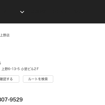
メニュー
店舗検索
お知らせ
公式アプリ
世
 上野店
5
上野6ｰ13ｰ5 小埜ビル2Ｆ
確認する
ルートを検索
807-9529