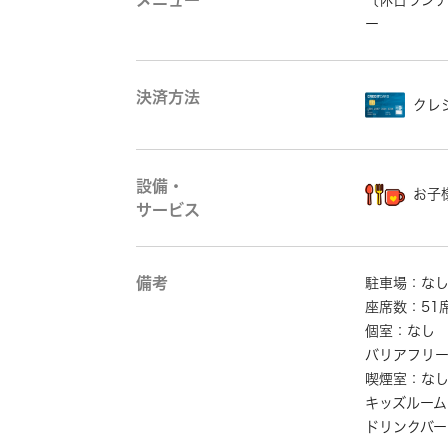
メニュー
〔休日ラン
ー
決済方法
クレ
設備・
お子
サービス
備考
駐車場：な
座席数：51
個室：なし
バリアフリ
喫煙室：な
キッズルーム
ドリンクバー