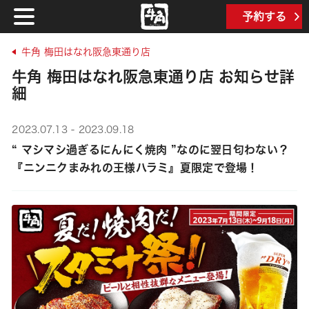
予約する
牛角 梅田はなれ阪急東通り店
牛角 梅田はなれ阪急東通り店 お知らせ詳
細
2023.07.13 - 2023.09.18
“ マシマシ過ぎるにんにく焼肉 ”なのに翌日匂わない？
『ニンニクまみれの王様ハラミ』夏限定で登場！