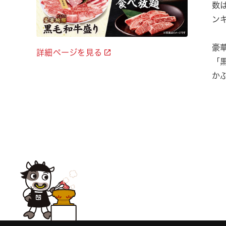
数
ン
豪
詳細ページを見る
「
か