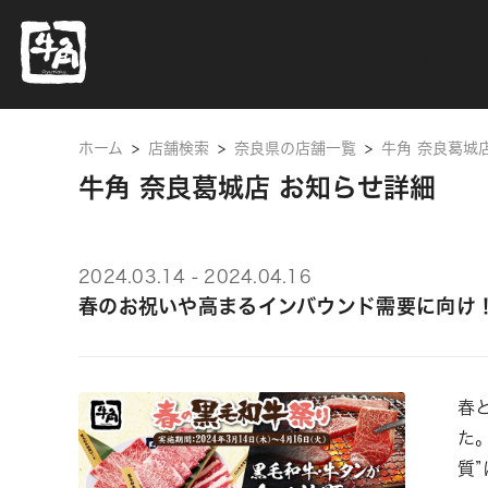
ホーム
ホーム
>
店舗検索
>
奈良県の店舗一覧
>
牛角 奈良葛城
牛角 奈良葛城店 お知らせ詳細
2024.03.14 - 2024.04.16
春のお祝いや高まるインバウンド需要に向け
春
た
質