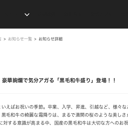
メニュー
店舗検索
お知らせ
公式アプリ
世
店
>
お知らせ一覧
>
お知らせ詳細
！豪華絢爛で気分アガる「黒毛和牛盛り」登場！！
といえばお祝いの季節。卒業、入学、昇進、引越など、様々な
。黒毛和牛の綺麗な霜降りは、まるで満開の桜のような美しさ
”に対する意識が高まる中、国産の黒毛和牛は大切な方へのお