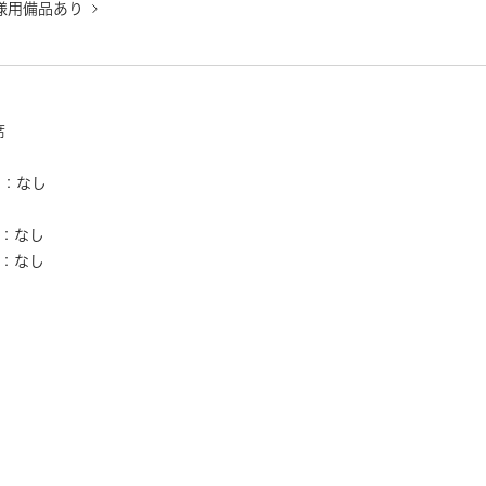
様用備品あり
し
席
ー：なし
し
：なし
：なし