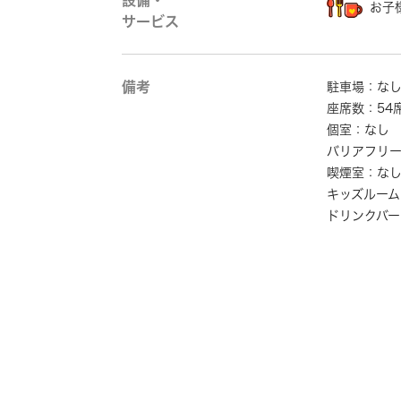
設備・
お子
サービス
備考
駐車場：な
座席数：54
個室：なし
バリアフリ
喫煙室：な
キッズルーム
ドリンクバー