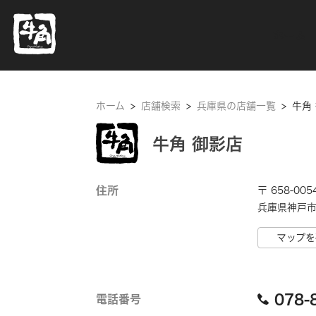
ホーム
ホーム
>
店舗検索
>
兵庫県の店舗一覧
>
牛角
牛角 御影店
住所
〒 658-005
兵庫県神戸市
マップを
078-
電話番号