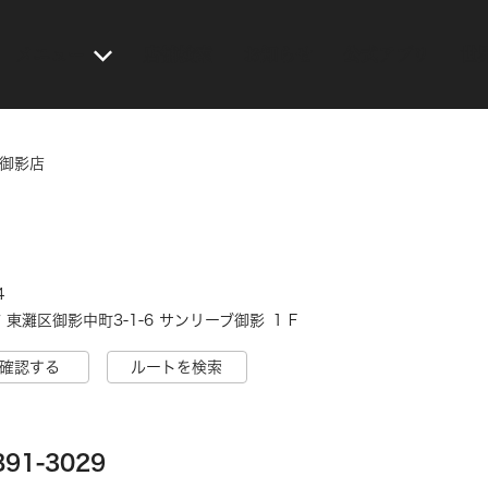
メニュー
店舗検索
お知らせ
公式アプリ
世
 御影店
4
 東灘区御影中町3-1-6 サンリーブ御影 １Ｆ
確認する
ルートを検索
891-3029