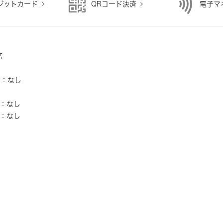
ジットカード
QRコード決済
電子マ
り
席
ー：なし
し
：なし
：なし