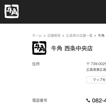
ホーム
ホーム
>
店舗検索
>
広島県の店舗一覧
>
牛角
牛角 西条中央店
住所
〒 739-002
広島県東広島市
マップを
082-
電話番号