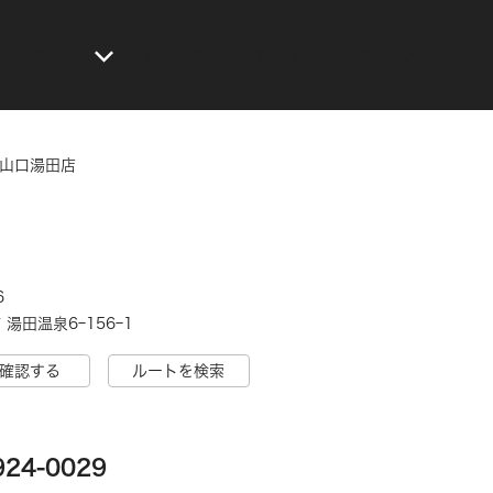
メニュー
店舗検索
お知らせ
公式アプリ
世
 山口湯田店
6
湯田温泉6ｰ156ｰ1
確認する
ルートを検索
924-0029