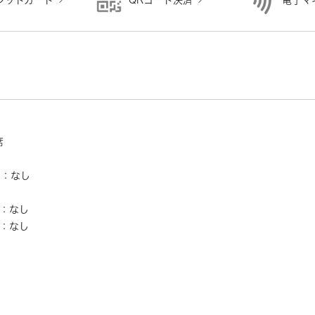
ジットカード
QRコード決済
電子マ
り
席
ー：なし
し
：なし
：なし