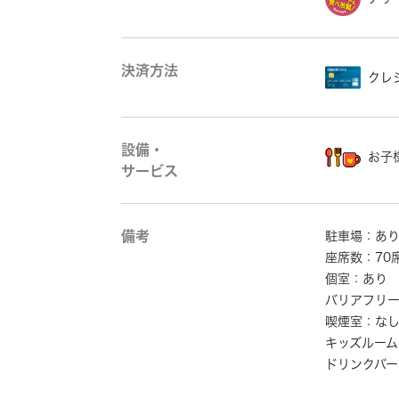
決済方法
クレ
設備・
お子
サービス
備考
駐車場：あ
座席数：70
個室：あり
バリアフリ
喫煙室：な
キッズルーム
ドリンクバー