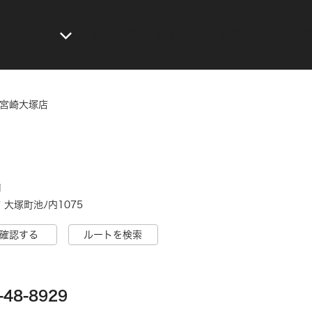
メニュー
店舗検索
お知らせ
公式アプリ
世
 宮崎大塚店
1
大塚町池ﾉ内1075
確認する
ルートを検索
-48-8929