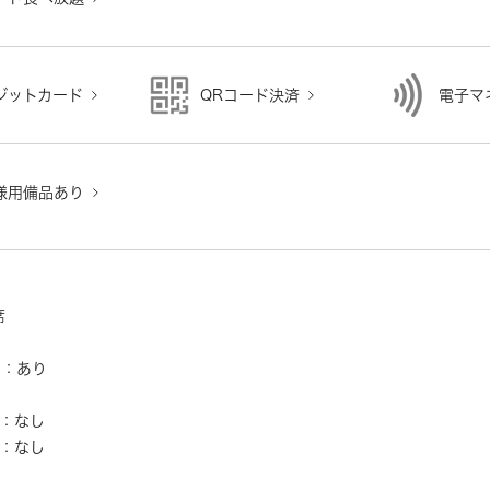
ジットカード
QRコード決済
電子マ
様用備品あり
り
席
ー：あり
し
：なし
：なし