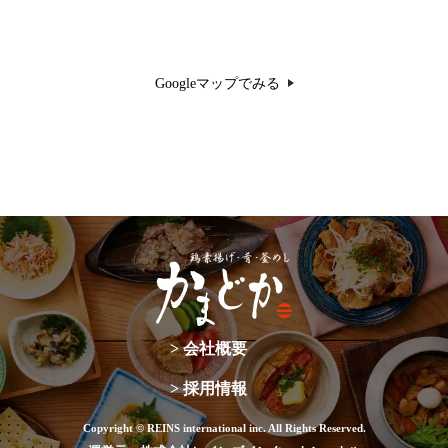
Googleマップでみる
鶏
素
揚
げ・
肴・
釜
め
> 会社概要
し
か
ま
> 採用情報
ど
か
Copyright © REINS international inc. All Rights Reserved.