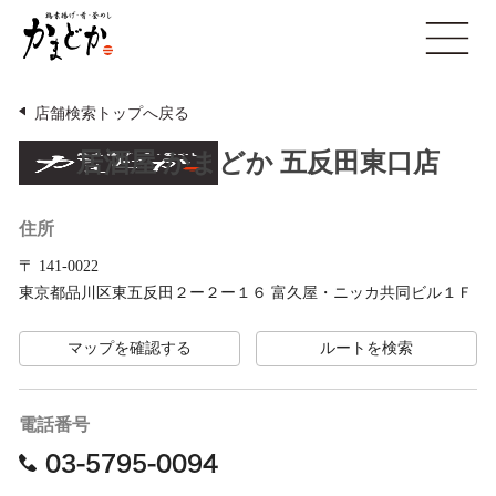
鶏
open
素
揚
げ・
店舗検索トップへ戻る
肴・
釜
居酒屋 かまどか 五反田東口店
め
し
住所
か
ま
〒 141-0022
ど
東京都品川区東五反田２ー２ー１６ 富久屋・ニッカ共同ビル１Ｆ
か
マップを確認する
ルートを検索
電話番号
03-5795-0094