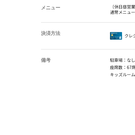
〔休日昼営
メニュー
通常メニュ
決済方法
クレ
備考
駐車場：な
座席数：67
キッズルー