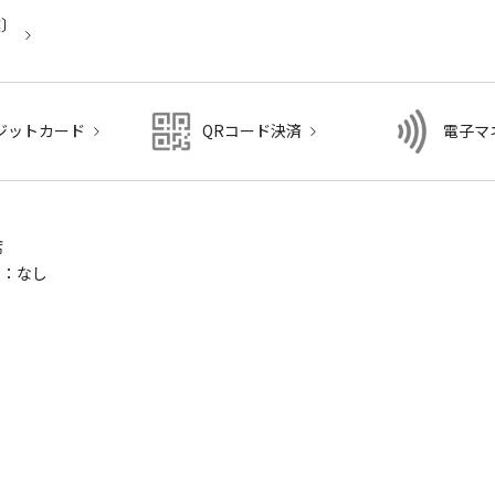
業〕
ー
ジットカード
QRコード決済
電子マ
し
席
ム：なし