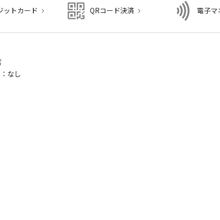
ジットカード
QRコード決済
電子マ
し
席
ム：なし