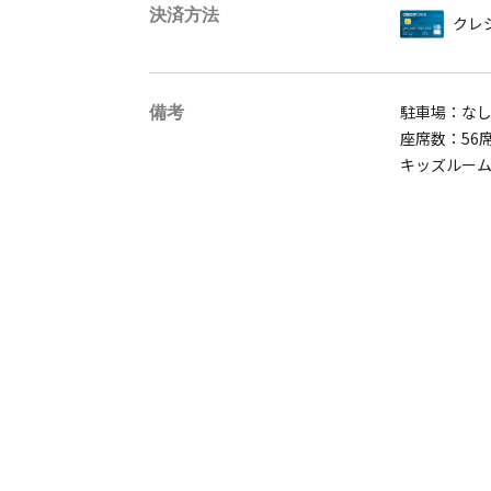
決済方法
クレ
備考
駐車場：な
座席数：56
キッズルー