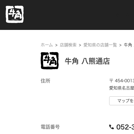
ホーム
ホーム
>
店舗検索
>
愛知県の店舗一覧
>
牛角
牛角 八熊通店
住所
〒 454-001
愛知県名古屋
マップを
052-
電話番号