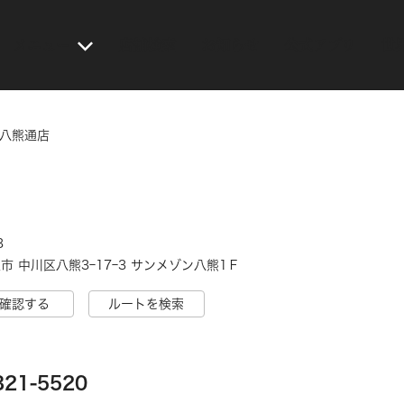
メニュー
店舗検索
お知らせ
公式アプリ
世
 八熊通店
3
市 中川区八熊3ｰ17ｰ3 サンメゾン八熊1Ｆ
確認する
ルートを検索
321-5520