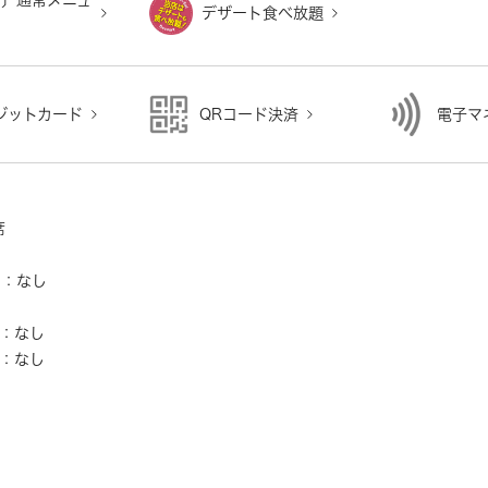
チ〕通常メニュ
デザート食べ放題
ジットカード
QRコード決済
電子マ
り
席
ー：なし
し
：なし
：なし