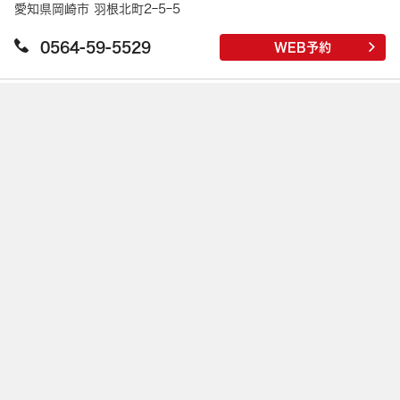
愛知県岡崎市 羽根北町2ｰ5ｰ5
0564-59-5529
WEB予約
Leaflet
|
©
OpenStreetMap
contributions | 地図修正は
こちら
牛角 春日井店
営業中 - 営業終了時間 22:30
愛知県春日井市 南下原町6ｰ18ｰ10
0568-89-8088
WEB予約
牛角 津島店
営業時間外 - 営業開始時間 17:00
愛知県津島市 神尾町字蓮池3
0567-33-0505
WEB予約