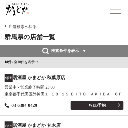
鶏
open
素
揚
げ・
店舗検索へ戻る
肴・
群馬県の店舗一覧
釜
め
検索条件を表示
し
か
18件
/ 全18件を表示中
ま
ど
居酒屋 かまどか 秋葉原店
か
営業中 - 営業終了時間 23:00
東京都千代田区外神田１−１８−１９ ＢｉＴＯ ＡＫＩＢＡ ６Ｆ
03-6384-0429
WEB予約
居酒屋 かまどか 甘木店