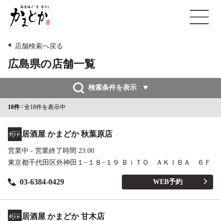
鶏
open
素
揚
げ・
店舗検索へ戻る
肴・
広島県の店舗一覧
釜
め
検索条件を表示
し
か
18件
/ 全18件を表示中
ま
ど
居酒屋 かまどか 秋葉原店
か
営業中 - 営業終了時間 23:00
東京都千代田区外神田１−１８−１９ ＢｉＴＯ ＡＫＩＢＡ ６Ｆ
03-6384-0429
WEB予約
居酒屋 かまどか 甘木店