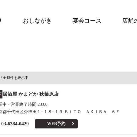
り
おしながき
宴会コース
店舗
/ 全18件を表示中
居酒屋 かまどか 秋葉原店
中 - 営業終了時間 23:00
京都千代田区外神田１−１８−１９ ＢｉＴＯ ＡＫＩＢＡ ６Ｆ
03-6384-0429
WEB予約