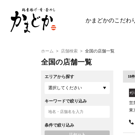
鶏
素
かまどかのこだわ
揚
げ・
肴・
釜
ホーム
>
店舗検索
>
全国の店舗一覧
め
全国の店舗一覧
し
か
ま
18件
エリアから探す
ど
選択してください
か
キーワードで絞り込み
営業
東
条件で絞り込み
リセット