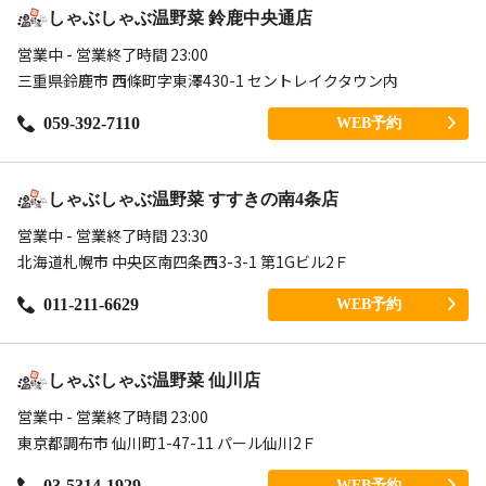
しゃぶしゃぶ温野菜 鈴鹿中央通店
営業中 - 営業終了時間 23:00
三重県鈴鹿市 西條町字東澤430-1 セントレイクタウン内
059-392-7110
WEB予約
しゃぶしゃぶ温野菜 すすきの南4条店
営業中 - 営業終了時間 23:30
北海道札幌市 中央区南四条西3-3-1 第1Gビル2Ｆ
011-211-6629
WEB予約
しゃぶしゃぶ温野菜 仙川店
営業中 - 営業終了時間 23:00
東京都調布市 仙川町1-47-11 パール仙川2Ｆ
03-5314-1929
WEB予約