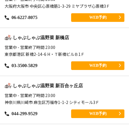
大阪府大阪市 中央区心斎橋筋1-3-29 ミヤプラザ心斎橋3Ｆ
06-6227-8075
WEB予約
しゃぶしゃぶ温野菜 新橋店
営業中 - 営業終了時間 23:00
東京都港区 新橋2-14-6 H・Ｔ新橋ビルＢ1Ｆ
03-3500-5829
WEB予約
しゃぶしゃぶ温野菜 新百合ヶ丘店
営業中 - 営業終了時間 23:00
神奈川県川崎市 麻生区万福寺1-1-2 シティモール3Ｆ
044-299-9529
WEB予約