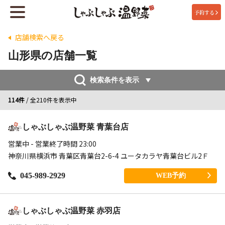
予約する
店舗検索へ戻る
山形県の店舗一覧
検索条件を表示
114件
/ 全210件を表示中
しゃぶしゃぶ温野菜 青葉台店
営業中 - 営業終了時間 23:00
神奈川県横浜市 青葉区青葉台2-6-4 ユータカラヤ青葉台ビル2Ｆ
045-989-2929
WEB予約
しゃぶしゃぶ温野菜 赤羽店