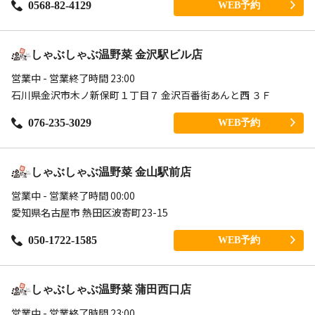
0568-82-4129
WEB予約
しゃぶしゃぶ温野菜 金沢駅ビル店
営業中 - 営業終了時間 23:00
石川県金沢市木ノ新保町１丁目７ 金沢百番街あんと西 ３Ｆ
076-235-3029
WEB予約
しゃぶしゃぶ温野菜 金山駅前店
営業中 - 営業終了時間 00:00
愛知県名古屋市 熱田区波寄町23-15
050-1722-1585
WEB予約
しゃぶしゃぶ温野菜 蒲田西口店
営業中 - 営業終了時間 23:00