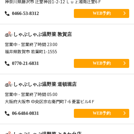
神奈川県藤沢市 辻堂神台1-2-12 Ｌｕｚ湘南辻堂6Ｆ
0466-53-8312
WEB予約
しゃぶしゃぶ温野菜 敦賀店
営業中 - 営業終了時間 23:00
福井県敦賀市 若葉町1-1555
0770-21-6831
WEB予約
しゃぶしゃぶ温野菜 道頓堀店
営業中 - 営業終了時間 05:00
大阪府大阪市 中央区宗右衛門町7-6 菱富ビル4Ｆ
06-6484-0831
WEB予約