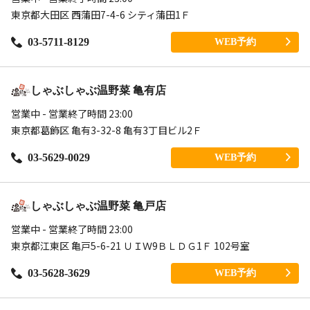
東京都大田区 西蒲田7-4-6 シティ蒲田1Ｆ
03-5711-8129
WEB予約
しゃぶしゃぶ温野菜 亀有店
営業中 - 営業終了時間 23:00
東京都葛飾区 亀有3-32-8 亀有3丁目ビル2Ｆ
03-5629-0029
WEB予約
しゃぶしゃぶ温野菜 亀戸店
営業中 - 営業終了時間 23:00
東京都江東区 亀戸5-6-21 ＵＩＷ9ＢＬＤＧ1Ｆ 102号室
03-5628-3629
WEB予約