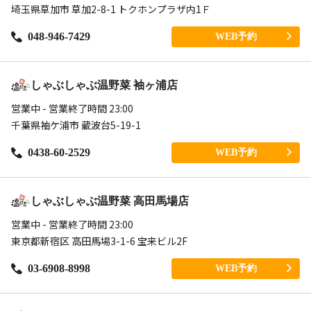
埼玉県草加市 草加2-8-1 トクホンプラザ内1Ｆ
048-946-7429
WEB予約
しゃぶしゃぶ温野菜 袖ヶ浦店
営業中 - 営業終了時間 23:00
千葉県袖ケ浦市 蔵波台5-19-1
0438-60-2529
WEB予約
しゃぶしゃぶ温野菜 高田馬場店
営業中 - 営業終了時間 23:00
東京都新宿区 高田馬場3-1-6 宝来ビル2F
03-6908-8998
WEB予約