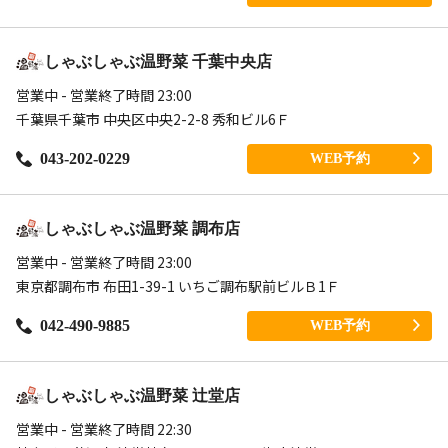
しゃぶしゃぶ温野菜 千葉中央店
営業中 - 営業終了時間 23:00
千葉県千葉市 中央区中央2-2-8 秀和ビル6Ｆ
043-202-0229
WEB予約
しゃぶしゃぶ温野菜 調布店
営業中 - 営業終了時間 23:00
東京都調布市 布田1-39-1 いちご調布駅前ビルＢ1Ｆ
042-490-9885
WEB予約
しゃぶしゃぶ温野菜 辻堂店
営業中 - 営業終了時間 22:30