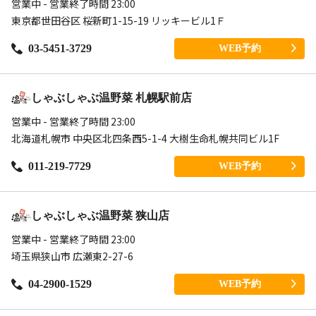
営業中 - 営業終了時間 23:00
東京都世田谷区 桜新町1-15-19 リッキービル1Ｆ
03-5451-3729
WEB予約
しゃぶしゃぶ温野菜 札幌駅前店
営業中 - 営業終了時間 23:00
北海道札幌市 中央区北四条西5-1-4 大樹生命札幌共同ビル1F
011-219-7729
WEB予約
しゃぶしゃぶ温野菜 狭山店
営業中 - 営業終了時間 23:00
埼玉県狭山市 広瀬東2-27-6
04-2900-1529
WEB予約