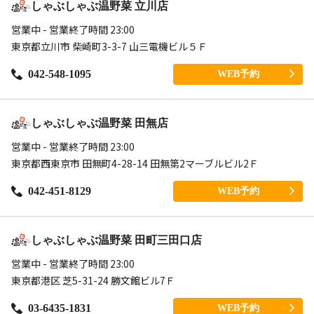
しゃぶしゃぶ温野菜 立川店
営業中 - 営業終了時間 23:00
東京都立川市 柴崎町3-3-7 山三電機ビル５Ｆ
042-548-1095
WEB予約
しゃぶしゃぶ温野菜 田無店
営業中 - 営業終了時間 23:00
東京都西東京市 田無町4-28-14 田無第2マーブルビル2Ｆ
042-451-8129
WEB予約
しゃぶしゃぶ温野菜 田町三田口店
営業中 - 営業終了時間 23:00
東京都港区 芝5-31-24 勝文館ビル7Ｆ
03-6435-1831
WEB予約