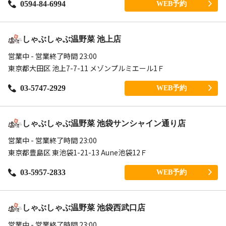
0594-84-6994
WEB予約
しゃぶしゃぶ温野菜 池上店
営業中 - 営業終了時間 23:00
東京都大田区 池上7-7-11 メゾンプルミエール1Ｆ
03-5747-2929
WEB予約
しゃぶしゃぶ温野菜 池袋サンシャイン通り店
営業中 - 営業終了時間 23:00
東京都豊島区 東池袋1-21-13 Aune池袋12Ｆ
03-5957-2833
WEB予約
しゃぶしゃぶ温野菜 池袋西武口店
営業中 - 営業終了時間 23:00