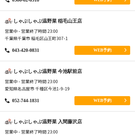
しゃぶしゃぶ温野菜 稲毛山王店
営業中 - 営業終了時間 23:00
千葉県千葉市 稲毛区山王町307-1
043-420-0831
WEB予約
しゃぶしゃぶ温野菜 今池駅前店
営業中 - 営業終了時間 23:00
愛知県名古屋市 千種区今池1-9-19
052-744-1831
WEB予約
しゃぶしゃぶ温野菜 入間藤沢店
営業中 - 営業終了時間 23:00