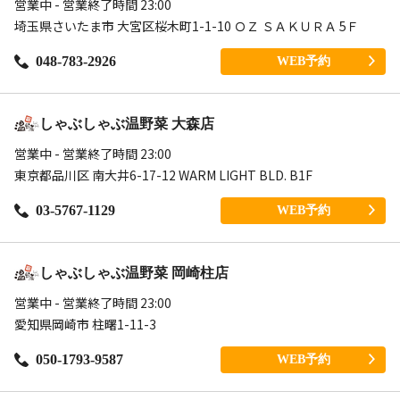
営業中 - 営業終了時間 23:00
埼玉県さいたま市 大宮区桜木町1-1-10 ＯＺ ＳＡＫＵＲＡ 5Ｆ
048-783-2926
WEB予約
しゃぶしゃぶ温野菜 大森店
営業中 - 営業終了時間 23:00
東京都品川区 南大井6-17-12 WARM LIGHT BLD. B1F
03-5767-1129
WEB予約
しゃぶしゃぶ温野菜 岡崎柱店
営業中 - 営業終了時間 23:00
愛知県岡崎市 柱曙1-11-3
050-1793-9587
WEB予約