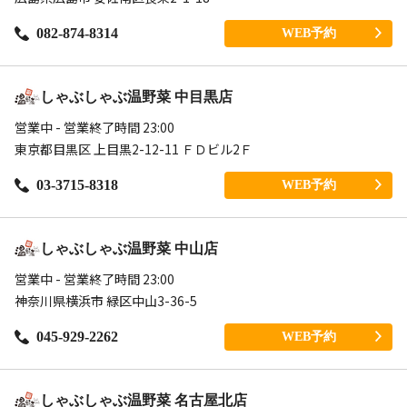
082-874-8314
WEB予約
しゃぶしゃぶ温野菜 中目黒店
営業中 - 営業終了時間 23:00
東京都目黒区 上目黒2-12-11 ＦＤビル2Ｆ
03-3715-8318
WEB予約
しゃぶしゃぶ温野菜 中山店
営業中 - 営業終了時間 23:00
神奈川県横浜市 緑区中山3-36-5
045-929-2262
WEB予約
しゃぶしゃぶ温野菜 名古屋北店