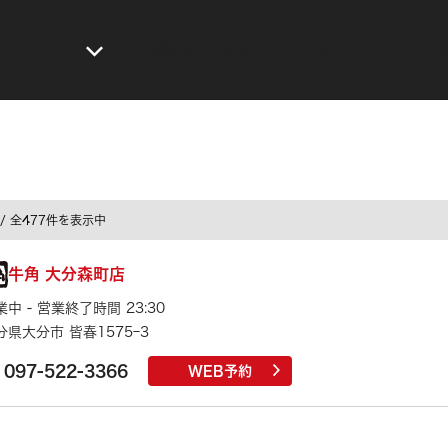
メニュー
店舗検索
お知らせ
公式アプリ
世
/ 全477件を表示中
牛角 大分森町店
業中 - 営業終了時間 23:30
分県大分市 皆春1575ｰ3
097-522-3366
WEB予約