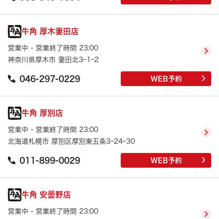
牛角 厚木妻田店
営業中 - 営業終了時間 23:00
神奈川県厚木市 妻田北3ｰ1ｰ2
046-297-0229
WEB予約
牛角 厚別店
営業中 - 営業終了時間 23:00
北海道札幌市 厚別区厚別東五条3ｰ24ｰ30
011-899-0029
WEB予約
牛角 安曇野店
営業中 - 営業終了時間 23:00