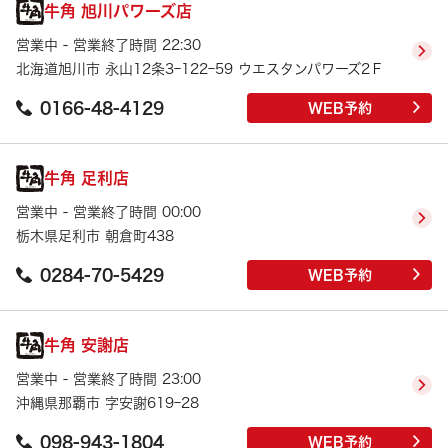
牛角 旭川パワーズ店
営業中 - 営業終了時間 22:30
北海道旭川市 永山12条3ｰ122ｰ59 ウエスタンパワーズ2Ｆ
0166-48-4129
WEB予約
牛角 足利店
営業中 - 営業終了時間 00:00
栃木県足利市 朝倉町438
0284-70-5429
WEB予約
牛角 安謝店
営業中 - 営業終了時間 23:00
沖縄県那覇市 字安謝619ｰ28
098-943-1804
WEB予約