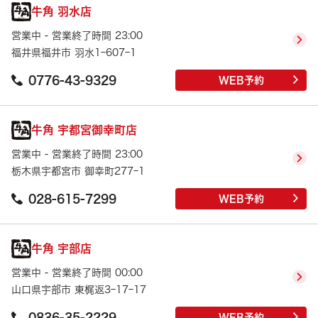
牛角 羽水店
営業中 - 営業終了時間 23:00
福井県福井市 羽水1ｰ607ｰ1
0776-43-9329
WEB予約
牛角 宇都宮御幸町店
営業中 - 営業終了時間 23:00
栃木県宇都宮市 御幸町277ｰ1
028-615-7299
WEB予約
牛角 宇部店
営業中 - 営業終了時間 00:00
山口県宇部市 東梶返3ｰ17ｰ17
0836-35-2229
WEB予約