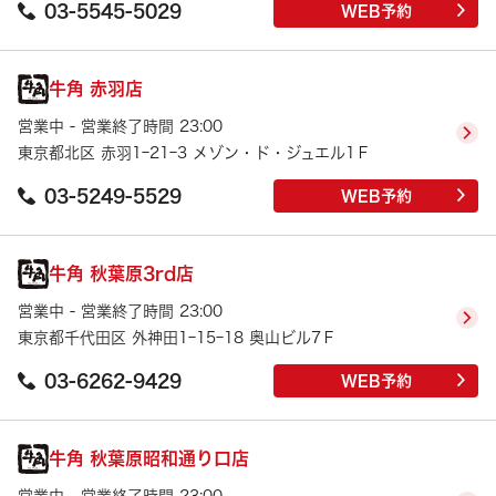
03-5545-5029
WEB予約
牛角 赤羽店
営業中 - 営業終了時間 23:00
東京都北区 赤羽1ｰ21ｰ3 メゾン・ド・ジュエル1Ｆ
03-5249-5529
WEB予約
牛角 秋葉原3rd店
営業中 - 営業終了時間 23:00
東京都千代田区 外神田1ｰ15ｰ18 奥山ビル7Ｆ
03-6262-9429
WEB予約
牛角 秋葉原昭和通り口店