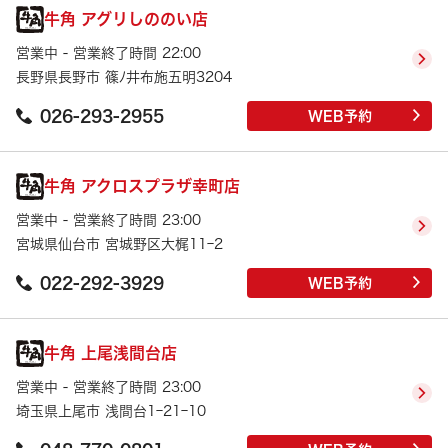
牛角 アグリしののい店
営業中 - 営業終了時間 22:00
長野県長野市 篠ﾉ井布施五明3204
026-293-2955
WEB予約
牛角 アクロスプラザ幸町店
営業中 - 営業終了時間 23:00
宮城県仙台市 宮城野区大梶11ｰ2
022-292-3929
WEB予約
牛角 上尾浅間台店
営業中 - 営業終了時間 23:00
埼玉県上尾市 浅間台1ｰ21ｰ10