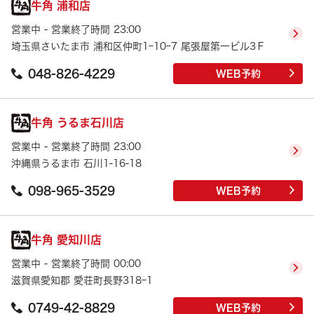
牛角 浦和店
営業中 - 営業終了時間 23:00
埼玉県さいたま市 浦和区仲町1ｰ10ｰ7 尾張屋第一ビル3Ｆ
048-826-4229
WEB予約
牛角 うるま石川店
営業中 - 営業終了時間 23:00
沖縄県うるま市 石川1-16-18
098-965-3529
WEB予約
牛角 愛知川店
営業中 - 営業終了時間 00:00
滋賀県愛知郡 愛荘町長野318ｰ1
0749-42-8829
WEB予約