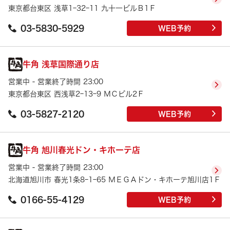
東京都台東区 浅草1ｰ32ｰ11 九十一ビルＢ1Ｆ
03-5830-5929
WEB予約
牛角 浅草国際通り店
営業中 - 営業終了時間 23:00
東京都台東区 西浅草2ｰ13ｰ9 ＭＣビル2Ｆ
03-5827-2120
WEB予約
牛角 旭川春光ドン・キホーテ店
営業中 - 営業終了時間 23:00
北海道旭川市 春光1条8ｰ1ｰ65 ＭＥＧＡドン・キホーテ旭川店1Ｆ
0166-55-4129
WEB予約