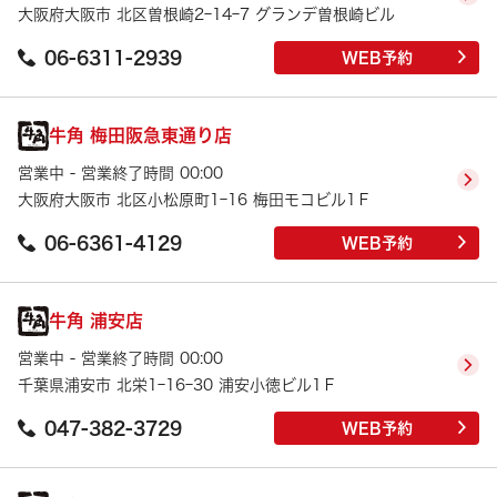
大阪府大阪市 北区曽根崎2ｰ14ｰ7 グランデ曽根崎ビル
06-6311-2939
WEB予約
牛角 梅田阪急東通り店
営業中 - 営業終了時間 00:00
大阪府大阪市 北区小松原町1ｰ16 梅田モコビル1Ｆ
06-6361-4129
WEB予約
牛角 浦安店
営業中 - 営業終了時間 00:00
千葉県浦安市 北栄1ｰ16ｰ30 浦安小徳ビル1Ｆ
047-382-3729
WEB予約