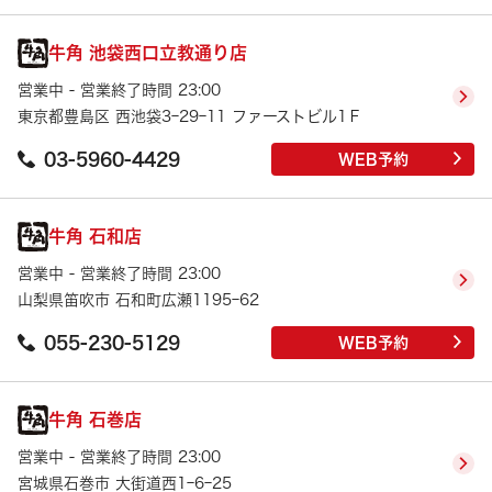
牛角 池袋西口立教通り店
営業中 - 営業終了時間 23:00
東京都豊島区 西池袋3ｰ29ｰ11 ファーストビル1Ｆ
03-5960-4429
WEB予約
牛角 石和店
営業中 - 営業終了時間 23:00
山梨県笛吹市 石和町広瀬1195ｰ62
055-230-5129
WEB予約
牛角 石巻店
営業中 - 営業終了時間 23:00
宮城県石巻市 大街道西1ｰ6ｰ25